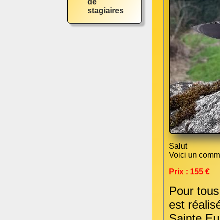
de
stagiaires
Salut
Voici un comm
Prix : 155 €
Pour tous 
est réalis