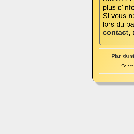
plus d'inf
Si vous ne
lors du p
contact
,
Plan du si
Ce site